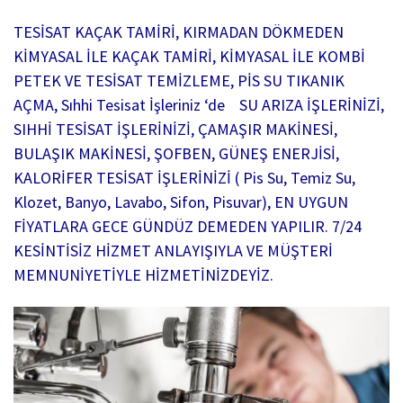
TESİSAT KAÇAK TAMİRİ, KIRMADAN DÖKMEDEN
KİMYASAL İLE KAÇAK TAMİRİ, KİMYASAL İLE KOMBİ
PETEK VE TESİSAT TEMİZLEME, PİS SU TIKANIK
AÇMA, Sıhhi Tesisat İşleriniz ‘de SU ARIZA İŞLERİNİZİ,
SIHHİ TESİSAT İŞLERİNİZİ, ÇAMAŞIR MAKİNESİ,
BULAŞIK MAKİNESİ, ŞOFBEN, GÜNEŞ ENERJİSİ,
KALORİFER TESİSAT İŞLERİNİZİ ( Pis Su, Temiz Su,
Klozet, Banyo, Lavabo, Sifon, Pisuvar), EN UYGUN
FİYATLARA GECE GÜNDÜZ DEMEDEN YAPILIR. 7/24
KESİNTİSİZ HİZMET ANLAYIŞIYLA VE MÜŞTERİ
MEMNUNİYETİYLE HİZMETİNİZDEYİZ.