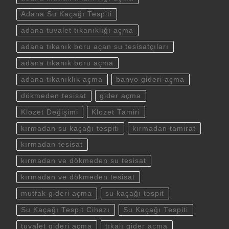
Adana Su Kaçağı Tespiti
adana tuvalet tıkanıklığı açma
adana tıkanık boru açan su tesisatçıları
adana tıkanık boru açma
adana tıkanıklık açma
banyo gideri açma
dökmeden tesisat
gider açma
Klozet Değişimi
Klozet Tamiri
kırmadan su kaçağı tespiti
kırmadan tamirat
kırmadan tesisat
kırmadan ve dökmeden su tesisat
kırmadan ve dökmeden tesisat
mutfak gideri açma
su kaçağı tespit
Su Kaçağı Tespit Cihazı
Su Kaçağı Tespiti
tuvalet gideri açma
tıkalı gider açma