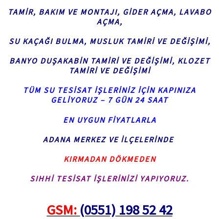
TAMIR, BAKIM VE MONTAJI,
GIDER AÇMA, LAVABO
AÇMA,
SU KAÇAĞI BULMA,
MUSLUK TAMIRI VE DEĞIŞIMI,
BANYO DUŞAKABIN TAMIRI VE DEĞIŞIMI, KLOZET
TAMIRI VE DEĞIŞIMI
TÜM SU TESISAT İŞLERINIZ İÇIN KAPINIZA
GELIYORUZ – 7 GÜN 24 SAAT
EN UYGUN FIYATLARLA
ADANA MERKEZ VE İLÇELERINDE
KIRMADAN DÖKMEDEN
SIHHI TESISAT İŞLERINIZI YAPIYORUZ.
GSM:
(0551) 198 52 42