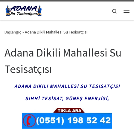
Skip to content
Search
Me
Başlangıç
»
Adana Dikili Mahallesi Su Tesisatçısı
Adana Dikili Mahallesi Su
Tesisatçısı
ADANA DIKILI MAHALLESI SU TESISATÇISI
SIHHI TESISAT,
GÜNEŞ ENERJISI,