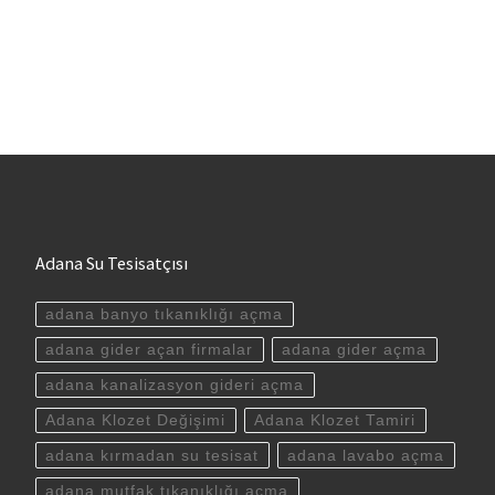
Adana Su Tesisatçısı
adana banyo tıkanıklığı açma
adana gider açan firmalar
adana gider açma
adana kanalizasyon gideri açma
Adana Klozet Değişimi
Adana Klozet Tamiri
adana kırmadan su tesisat
adana lavabo açma
adana mutfak tıkanıklığı açma